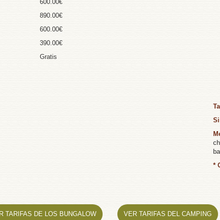
600.00€
890.00€
600.00€
390.00€
Gratis
Ta
Si
Mé
ch
ba
* 
R TARIFAS DE LOS BUNGALOW
VER TARIFAS DEL CAMPING