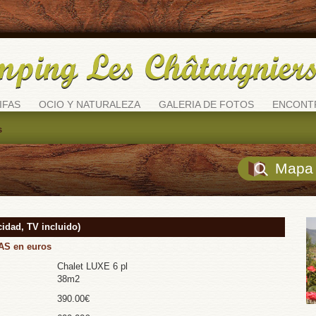
IFAS
OCIO Y NATURALEZA
GALERIA DE FOTOS
ENCONT
s
Mapa 
idad, TV incluido)
S en euros
Chalet LUXE 6 pl
38m2
390.00€