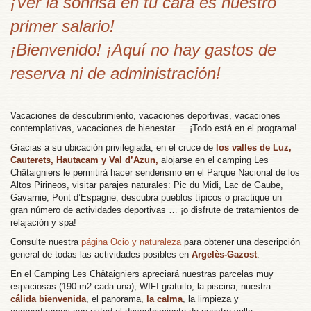
¡Ver la sonrisa en tu cara es nuestro
primer salario!
¡Bienvenido! ¡Aquí no hay gastos de
reserva ni de administración!
Vacaciones de descubrimiento, vacaciones deportivas, vacaciones
contemplativas, vacaciones de bienestar … ¡Todo está en el programa!
Gracias a su ubicación privilegiada, en el cruce de
los valles de Luz,
Cauterets, Hautacam y Val d’Azun,
alojarse en el camping Les
Châtaigniers le permitirá hacer senderismo en el Parque Nacional de los
Altos Pirineos, visitar parajes naturales: Pic du Midi, Lac de Gaube,
Gavarnie, Pont d’Espagne, descubra pueblos típicos o practique un
gran número de actividades deportivas … ¡o disfrute de tratamientos de
relajación y spa!
Consulte nuestra
página Ocio y naturaleza
para obtener una descripción
general de todas las actividades posibles en
Argelès-Gazost
.
En el Camping Les Châtaigniers apreciará nuestras parcelas muy
espaciosas (190 m2 cada una), WIFI gratuito, la piscina, nuestra
cálida bienvenida
, el panorama,
la calma
, la limpieza y