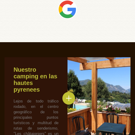
Nuestro
camping en las
hautes
pyrenees
Lejos de todo tráfico
rodado, en el centro
geográfico de los
principales puntos
turísticos y multitud de
rutas de senderismo,
"Les châtaigniers" es un