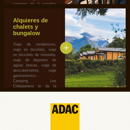
camping de 3 estrellas
con 44 parcelas de 190
m2 cada una, en 5…
Alquieres de
chalets y
bungalow
Viaje de senderismo,
viaje en bicicleta, viaje
en bicicleta de montaña,
viaje de deportes de
aguas bravas, viaje de
descubrimiento, viaje
gastronómico….
Camping Les
Châtaigniers le da la
bienvenida en la
comodidad y tranquilidad
de estos alquileres.
Cerca…