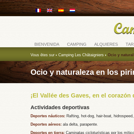
BIENVENIDA
CAMPING
ALQUIERES
TAR
Vous êtes sur
Camping Les Châtaigniers
Ocio y natural
Ocio y naturaleza en los pir
¡El Vallée des Gaves, en el corazón
Actividades deportivas
Deportes náuticos:
Rafting, hot-dog, hair-boat, hidrospee
Deportes aéreos:
ala delta, parapente.
Deportes en tierra:
Caminatas cicloturísticas por los mít