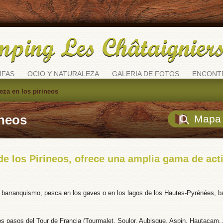
IFAS
OCIO Y NATURALEZA
GALERIA DE FOTOS
ENCONT
eza en los pirineos
ineos
Mapa 
 de los Pirineos, ofrece una amplia gama de act
d, barranquismo, pesca en los gaves o en los lagos de los Hautes-Pyrénées, b
icos pasos del Tour de Francia (Tourmalet, Soulor, Aubisque, Aspin, Hautaca