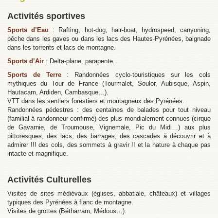
Activités sportives
Sports d’Eau
: Rafting, hot-dog, hair-boat, hydrospeed, canyoning,
pêche dans les gaves ou dans les lacs des Hautes-Pyrénées, baignade
dans les torrents et lacs de montagne.
Sports d’Air
: Delta-plane, parapente.
Sports de Terre
: Randonnées cyclo-touristiques sur les cols
mythiques du Tour de France (Tourmalet, Soulor, Aubisque, Aspin,
Hautacam, Ardiden, Cambasque…).
VTT dans les sentiers forestiers et montagneux des Pyrénées.
Randonnées pédestres : des centaines de balades pour tout niveau
(familial à randonneur confirmé) des plus mondialement connues (cirque
de Gavarnie, de Troumouse, Vignemale, Pic du Midi…) aux plus
pittoresques, des lacs, des barrages, des cascades à découvrir et à
admirer !!! des cols, des sommets à gravir !! et la nature à chaque pas
intacte et magnifique.
Activités Culturelles
Visites de sites médiévaux (églises, abbatiale, châteaux) et villages
typiques des Pyrénées à flanc de montagne.
Visites de grottes (Bétharram, Médous…).